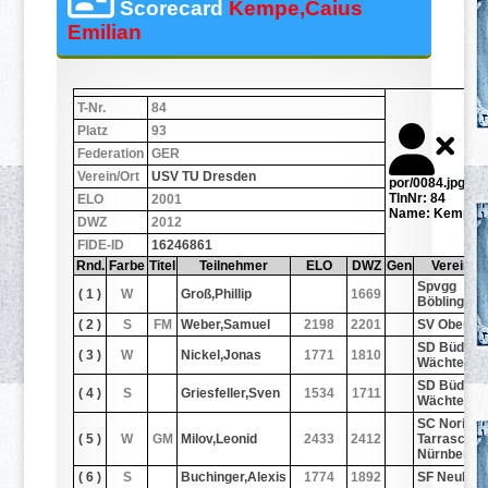
Scorecard
Kempe,Caius
Emilian
T-Nr.
84
Platz
93
Federation
GER
Verein/Ort
USV TU Dresden
por/0084.jpg
TlnNr: 84
ELO
2001
Name: Kempe,C
DWZ
2012
FIDE-ID
16246861
Rnd.
Farbe
Titel
Teilnehmer
ELO
DWZ
Gen
Verein/Or
Spvgg
( 1 )
W
Groß,Phillip
1669
Böblingen
( 2 )
S
FM
Weber,Samuel
2198
2201
SV Oberurs
SD Büding
( 3 )
W
Nickel,Jonas
1771
1810
Wächtersb
SD Büding
( 4 )
S
Griesfeller,Sven
1534
1711
Wächtersb
SC Noris-
( 5 )
W
GM
Milov,Leonid
2433
2412
Tarrasch
Nürnberg
( 6 )
S
Buchinger,Alexis
1774
1892
SF Neuber