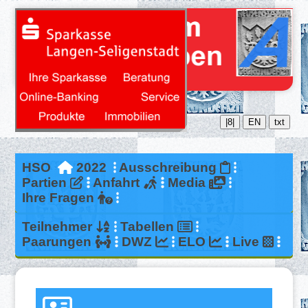
|8|
EN
txt
HSO
2022
Ausschreibung
Partien
Anfahrt
Media
Ihre Fragen
Teilnehmer
Tabellen
Paarungen
DWZ
ELO
Live