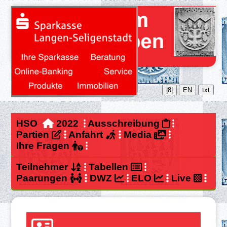
|8|
EN
txt
HSO
2022
Ausschreibung
Partien
Anfahrt
Media
Ihre Fragen
Teilnehmer
Tabellen
Paarungen
DWZ
ELO
Live