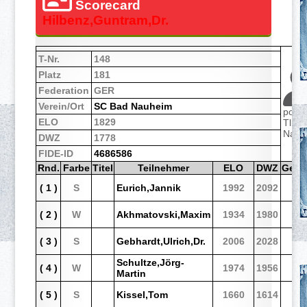
Scorecard
Hilbenz,Guntram,Dr.
T-Nr.
148
Platz
181
Federation
GER
Verein/Ort
SC Bad Nauheim
por/0
ELO
1829
TlnNr
Name
DWZ
1778
FIDE-ID
4686586
Rnd.
Farbe
Titel
Teilnehmer
ELO
DWZ
Gen
( 1 )
S
Eurich,Jannik
1992
2092
( 2 )
W
Akhmatovski,Maxim
1934
1980
( 3 )
S
Gebhardt,Ulrich,Dr.
2006
2028
Schultze,Jörg-
( 4 )
W
1974
1956
Martin
( 5 )
S
Kissel,Tom
1660
1614