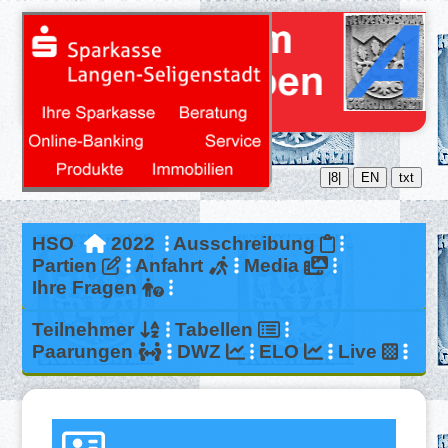
|8|
EN
txt
HSO
2022
Ausschreibung
Partien
Anfahrt
Media
Ihre Fragen
Teilnehmer
Tabellen
Paarungen
DWZ
ELO
Live