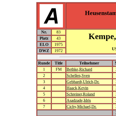
Heusensta
Nr.
83
Kempe,
Platz
43
ELO
1975
U
DWZ
1972
Runde
Title
Teilnehmer
1
FM
Bethke,Richard
2
Schellen,Sven
3
Gebhardt,Ulrich,Dr.
4
Haack,Kevin
5
Schreiner,Roland
6
Asadzade,Idris
7
Cichy,Michael,Dr.