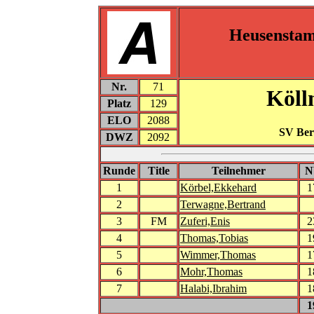
Heusensta
Nr.
71
Köll
Platz
129
ELO
2088
SV Ber
DWZ
2092
Runde
Title
Teilnehmer
N
1
Körbel,Ekkehard
1
2
Terwagne,Bertrand
3
FM
Zuferi,Enis
2
4
Thomas,Tobias
1
5
Wimmer,Thomas
1
6
Mohr,Thomas
1
7
Halabi,Ibrahim
1
1