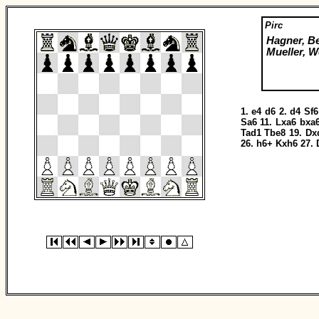
Pirc
Hagner, B
Mueller, W
1.
e4
d6
2.
d4
Sf6
Sa6
11.
Lxa6
bxa
Tad1
Tbe8
19.
Dx
26.
h6+
Kxh6
27.