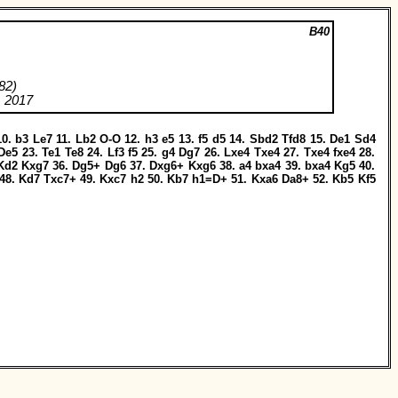
B40
82)
 2017
0.
b3
Le7
11.
Lb2
O-O
12.
h3
e5
13.
f5
d5
14.
Sbd2
Tfd8
15.
De1
Sd4
De5
23.
Te1
Te8
24.
Lf3
f5
25.
g4
Dg7
26.
Lxe4
Txe4
27.
Txe4
fxe4
28.
Kd2
Kxg7
36.
Dg5+
Dg6
37.
Dxg6+
Kxg6
38.
a4
bxa4
39.
bxa4
Kg5
40.
48.
Kd7
Txc7+
49.
Kxc7
h2
50.
Kb7
h1=D+
51.
Kxa6
Da8+
52.
Kb5
Kf5