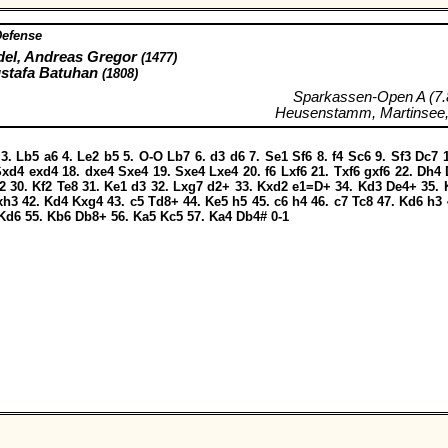
Defense
el, Andreas Gregor
(1477)
ustafa Batuhan
(1808)
Sparkassen-Open A (7.
Heusenstamm, Martinsee,
3.
Lb5
a6
4.
Le2
b5
5.
O-O
Lb7
6.
d3
d6
7.
Se1
Sf6
8.
f4
Sc6
9.
Sf3
Dc7
1
Sxd4
exd4
18.
dxe4
Sxe4
19.
Sxe4
Lxe4
20.
f6
Lxf6
21.
Txf6
gxf6
22.
Dh4
2
30.
Kf2
Te8
31.
Ke1
d3
32.
Lxg7
d2+
33.
Kxd2
e1=D+
34.
Kd3
De4+
35.
xh3
42.
Kd4
Kxg4
43.
c5
Td8+
44.
Ke5
h5
45.
c6
h4
46.
c7
Tc8
47.
Kd6
h3
Kd6
55.
Kb6
Db8+
56.
Ka5
Kc5
57.
Ka4
Db4#
0-1