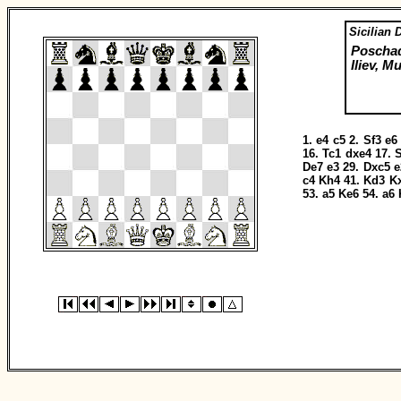
Sicilian 
Poschad
Iliev, M
1.
e4
c5
2.
Sf3
e6
16.
Tc1
dxe4
17.
De7
e3
29.
Dxc5
e
c4
Kh4
41.
Kd3
K
53.
a5
Ke6
54.
a6