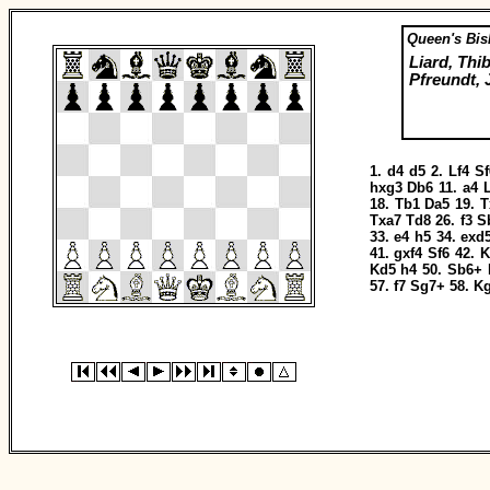
Queen's Bi
Liard, Thi
Pfreundt, 
1.
d4
d5
2.
Lf4
Sf
hxg3
Db6
11.
a4
18.
Tb1
Da5
19.
T
Txa7
Td8
26.
f3
S
33.
e4
h5
34.
exd
41.
gxf4
Sf6
42.
K
Kd5
h4
50.
Sb6+
57.
f7
Sg7+
58.
K