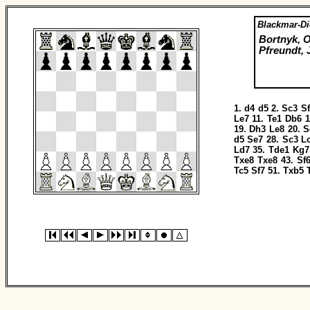
Blackmar-D
Bortnyk, 
Pfreundt, 
1.
d4
d5
2.
Sc3
S
Le7
11.
Te1
Db6
1
19.
Dh3
Le8
20.
S
d5
Se7
28.
Sc3
L
Ld7
35.
Tde1
Kg7
Txe8
Txe8
43.
Sf
Tc5
Sf7
51.
Txb5