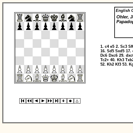
English 
Ohler, J
Papadop
1.
c4
e5
2.
Sc3
Sf
16.
Sd5
Sxd5
17.
Dc6
Dxc6
29.
dxc
Tc2+
40.
Kh3
Txb
52.
Kh2
Kf3
53.
K