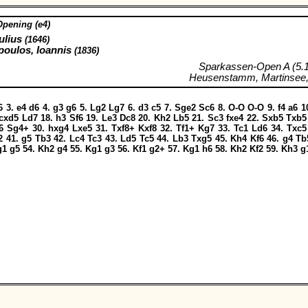
Opening (e4)
ulius
(1646)
oulos, Ioannis
(1836)
Sparkassen-Open A (5.
Heusenstamm, Martinsee,
6
3.
e4
d6
4.
g3
g6
5.
Lg2
Lg7
6.
d3
c5
7.
Sge2
Sc6
8.
O-O
O-O
9.
f4
a6
1
cxd5
Ld7
18.
h3
Sf6
19.
Le3
Dc8
20.
Kh2
Lb5
21.
Sc3
fxe4
22.
Sxb5
Txb5
6
Sg4+
30.
hxg4
Lxe5
31.
Txf8+
Kxf8
32.
Tf1+
Kg7
33.
Tc1
Ld6
34.
Txc5
2
41.
g5
Tb3
42.
Lc4
Tc3
43.
Ld5
Tc5
44.
Lb3
Txg5
45.
Kh4
Kf6
46.
g4
Tb
g1
g5
54.
Kh2
g4
55.
Kg1
g3
56.
Kf1
g2+
57.
Kg1
h6
58.
Kh2
Kf2
59.
Kh3
g