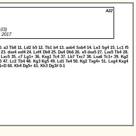
A22
103)
 2017
0.
a3
Tb8
11.
Ld2
b5
12.
Tb1
b4
13.
axb4
Sxb4
14.
Le3
Sg4
15.
Lc1
f5
23.
dxe4
exf4
24.
Lxf4
Db8
25.
Da4
Db6
26.
e5
dxe5
27.
Lxe5
Tb4
28.
Lxc5
35.
c7
Lg1+
36.
Kxg1
Tc4
37.
Lb7
Txc7
38.
Lxa6
Tc1+
39.
Kg2
5
47.
Lc2
Tb4
48.
Kg3
Kg5
49.
Ld1
Te4
50.
Kg2
Txg4+
51.
Lxg4
Kxg4
1=D
60.
Kh4
Dg5+
61.
Kh3
Dg3#
0-1