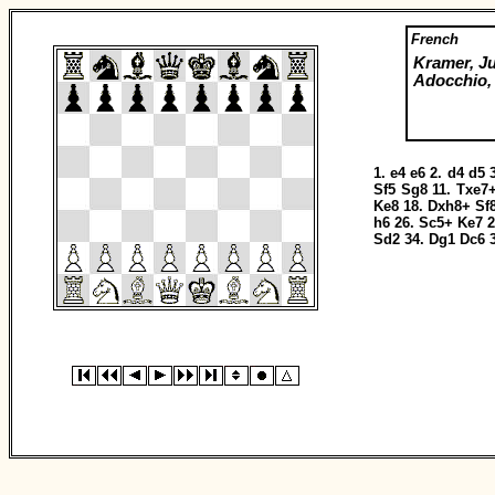
French
Kramer, Ju
Adocchio,
1.
e4
e6
2.
d4
d5
Sf5
Sg8
11.
Txe7
Ke8
18.
Dxh8+
Sf
h6
26.
Sc5+
Ke7
2
Sd2
34.
Dg1
Dc6
3