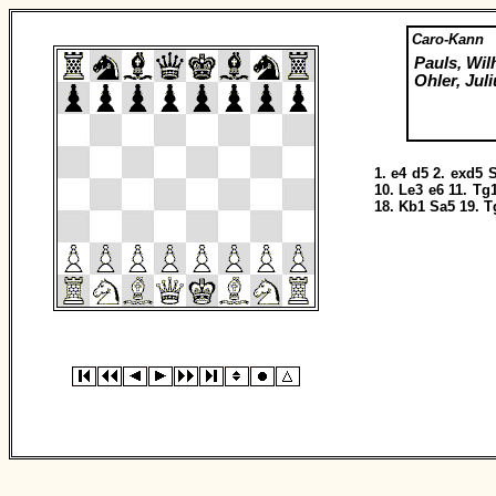
Caro-Kann
Pauls, Wil
Ohler, Juli
1.
e4
d5
2.
exd5
S
10.
Le3
e6
11.
Tg
18.
Kb1
Sa5
19.
T