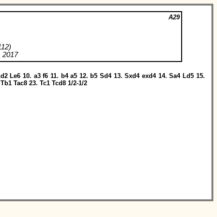
A29
112)
 2017
Ld2
Le6
10.
a3
f6
11.
b4
a5
12.
b5
Sd4
13.
Sxd4
exd4
14.
Sa4
Ld5
15.
.
Tb1
Tac8
23.
Tc1
Tcd8
1/2-1/2