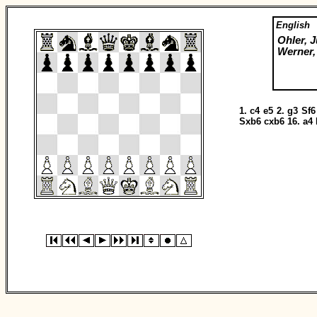
English
Ohler, J
Werner,
1.
c4
e5
2.
g3
Sf6
Sxb6
cxb6
16.
a4