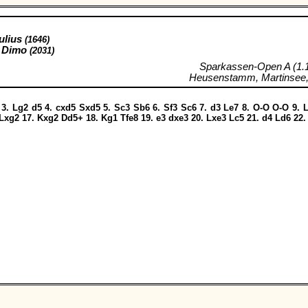
ulius
(1646)
 Dimo
(2031)
Sparkassen-Open A (1.
Heusenstamm, Martinsee,
3.
Lg2
d5
4.
cxd5
Sxd5
5.
Sc3
Sb6
6.
Sf3
Sc6
7.
d3
Le7
8.
O-O
O-O
9.
Lxg2
17.
Kxg2
Dd5+
18.
Kg1
Tfe8
19.
e3
dxe3
20.
Lxe3
Lc5
21.
d4
Ld6
22