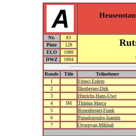
Heusensta
Nr.
83
Rut
Platz
128
ELO
1988
DWZ
1894
Runde
Title
Teilnehmer
1
Firinci,Erdem
2
Illenberger,Dirk
3
Hinrichs,Hans-Uwe
4
IM
Thinius,Marco
5
Rosenberger,Frank
6
Papadopoulos,Ioannis
7
Ovsepyan,Mikhail