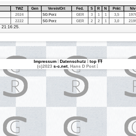
fsteigend nach
TWZ
Sortiere aufsteigend nach
TWZ
Gen
Sortiere aufsteigend nach
Gen
Verein/Ort
Sortiere aufsteigend nach
Verein/Ort
Fed.
Sortiere aufsteigend nach
Fed.
S
Sortiere aufsteigend nach
S
R
Sortiere aufsteigend 
R
N
Sortiere aufsteig
N
Pnkt
Sortiere aufs
Pnkt
Niv
Sor
Niv
2024
SG Porz
GER
3
1
1
3,5
197
2222
SG Porz
GER
2
2
1
3,0
219
4 21:16:25.
Impressum
Datenschutz
top
(c)2023
s-c.net
, Hans D Post