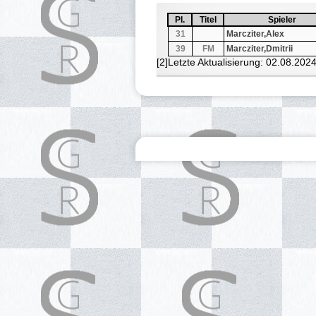
Pl.
Sortiere aufsteigend nach
Pl.
Titel
Sortiere aufsteigend nach
Titel
Spieler
Sortiere au
Spieler
31
Marcziter,Alex
39
FM
Marcziter,Dmitrii
[2]Letzte Aktualisierung: 02.08.202