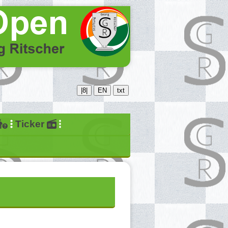
|8|
EN
txt
Ticker