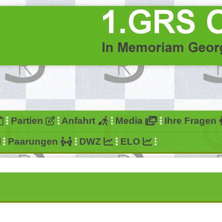
Partien
Anfahrt
Media
Ihre Fragen
Paarungen
DWZ
ELO