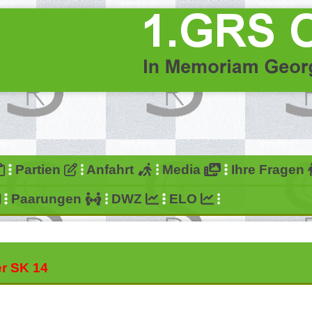
Partien
Anfahrt
Media
Ihre Fragen
Paarungen
DWZ
ELO
er SK 14