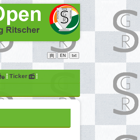
|8|
EN
txt
Ticker