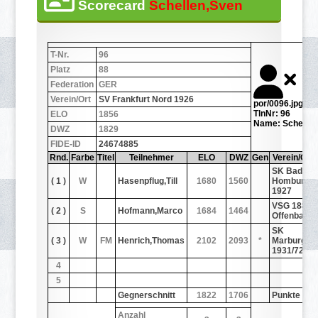
Scorecard
Schellen,Sven
T-Nr.
96
Platz
88
Federation
GER
Verein/Ort
SV Frankfurt Nord 1926
por/0096.jpg
TlnNr: 96
ELO
1856
Name: Schellen
DWZ
1829
FIDE-ID
24674885
Rnd.
Farbe
Titel
Teilnehmer
ELO
DWZ
Gen
Verein/Ort
SK Bad
( 1 )
W
Hasenpflug,Till
1680
1560
Homburg
1927
VSG 1880
( 2 )
S
Hofmann,Marco
1684
1464
Offenbach
SK
( 3 )
W
FM
Henrich,Thomas
2102
2093
*
Marburg
1931/72
4
5
Gegnerschnitt
1822
1706
Punkte
Anzahl