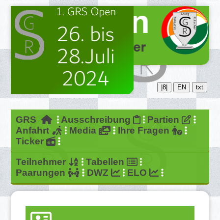
|8|
EN
txt
GRS
Ausschreibung
Partien
Anfahrt
Media
Ihre Fragen
Ticker
Teilnehmer
Tabellen
Paarungen
DWZ
ELO