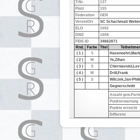
T-Nr.
137
Platz
155
Federation
GER
Verein/Ort
SC Schachmatt Weiter
ELO
1692
DWZ
1608
FIDE-ID
34662871
Rnd.
Farbe
Titel
Teilnehme
( 1 )
S
Hasenoehrl,Mar
( 2 )
W
Ye,Zihan
( 3 )
S
Cherniavskii,Lev
( 4 )
W
Drill,Frank
( 5 )
S
Wilczek,Jan-Phil
Gegnerschnitt
Anzahl gew.Parti
Punkterwartung
Punkte erreicht
Differenz