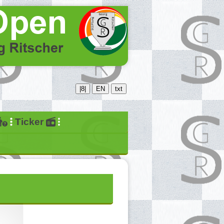
|8|
EN
txt
Ticker