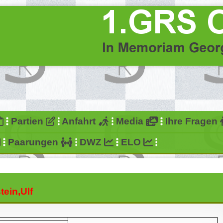
Partien
Anfahrt
Media
Ihre Fragen
Paarungen
DWZ
ELO
tein,Ulf