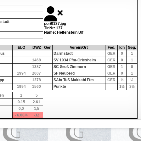
stadt
por/0137.jpg
TlnNr: 137
Name: Helfenstein,Ulf
r
ELO
DWZ
Gen
Verein/Ort
Fed.
Ich
Geg.
kus
Darmstadt
GER
0
1
1468
SV 1934 Ffm-Griesheim
GER
0
1
1387
SC Groß-Zimmern
GER
1
0
1994
2007
SF Neuberg
GER
0
1
ipp
1378
SAbt TuS Makkabi Ffm
GER
½
½
1994
1560
Punkte
1½
3½
en
1
5
0.15
2.61
0,0
1,5
- 6.00/4
-32