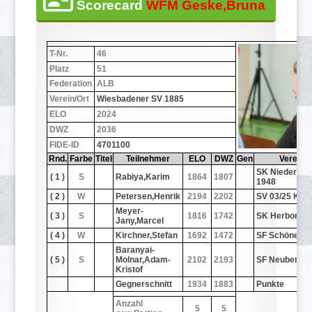
Scorecard
WFM Geske,Bruna
T-Nr.
46
Platz
51
Federation
ALB
Verein/Ort
Wiesbadener SV 1885
ELO
2024
DWZ
2036
FIDE-ID
4701100
Rnd.
Farbe
Titel
Teilnehmer
ELO
DWZ
Gen
Verein/O
SK Niederbre
( 1 )
S
Rabiya,Karim
1864
1807
1948
( 2 )
W
Petersen,Henrik
2194
2202
SV 03/25 Kob
Meyer-
( 3 )
S
1816
1742
SK Herborn 1
Jany,Marcel
( 4 )
W
Kirchner,Stefan
1692
1472
SF Schöneck
Baranyai-
( 5 )
S
Molnar,Adam-
2102
2193
SF Neuberg
Kristof
Gegnerschnitt
1934
1883
Punkte
Anzahl
5
5