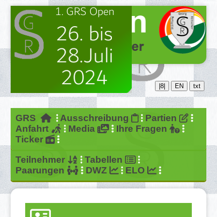
|8|
EN
txt
GRS
Ausschreibung
Partien
Anfahrt
Media
Ihre Fragen
Ticker
Teilnehmer
Tabellen
Paarungen
DWZ
ELO