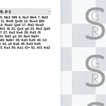
8, 0-1
5. Nb3
Nf6
6. Nc3
Bb4
7. Bd3
11. Bxf6
Qxf6
12. Bxe4
Bf5
16. Rad1
Qe6
17. Rd2
Rxd2
 Kf1
f6
22. Qe4
g6
23. Re2
Qd5
f7
27. Ke2
Ke6
28. Kd3
f5
33. Nd2
g4
34. Ne4
Na5+
Nf2
Nd6+
39. Kd3
Kd5
40. h3
5
44. a5
Ke6
45. Kd3
Kd5
f1
Ke3
50. Ke1
f2+
51. Kf1
Kd2