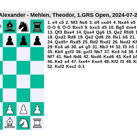
 Alexander - Mehlen, Theodor, 1.GRS Open, 2024-07-2
1. e4
c5
2. Nf3
Nc6
3. d4
cxd4
4. Nxd4
e5
O-O
8. O-O
Bxc3
9. bxc3
d5
10. Bg5
dxe4
13. Qf3
Bxe4
14. Qxe4
Qg6
15. Qe2
Rfd8
18. Qxd2
Rd8
19. Qe2
Qd6
20. Re1
b6
21.
24. Qxd5+
Rxd5
25. Rd2
Rxd2
26. Nxd2
K
29. Kc4
a6
30. a4
g5
31. Nb3
f4
32. f3
h5
35. Kb4
gxf3
36. gxf3
Nb7
37. Kc4
h4
38. 
Nf7
41. Ne4
Nd6
42. Nxd6
Kxd6
43. Ke4
b
46. Ke2
e4
47. fxe4+
Kxe4
48. Kf2
f3
49. K
52. Kxf2
Kxc2
0-1