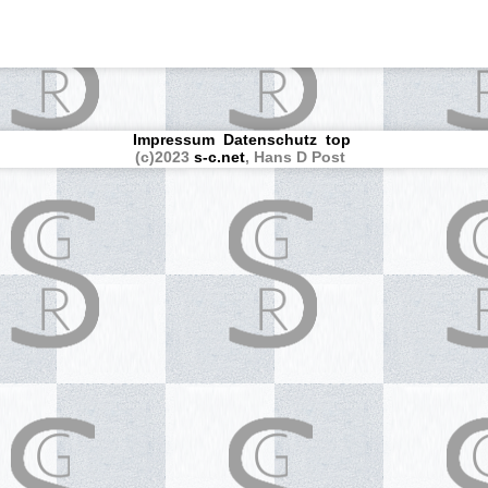
Impressum
Datenschutz
top
(c)2023
s-c.net
, Hans D Post