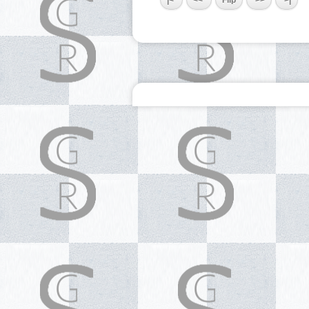
|<
<<
Flip
>>
>|